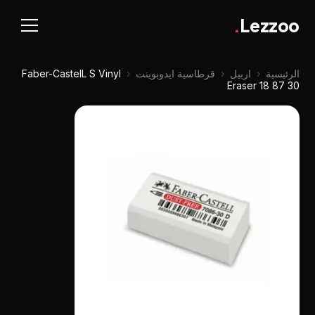
.
Lezzoo
الرئيسية
‹
اربيل
‹
قرطاسية ايدوبوينت
‹
Faber-CastelL S Vinyl
Eraser 18 87 30