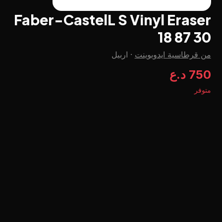
Faber-CastelL S Vinyl Eraser
18 87 30
من قرطاسية ايدوبوينت
·
اربيل
750 د.ع
متوفر