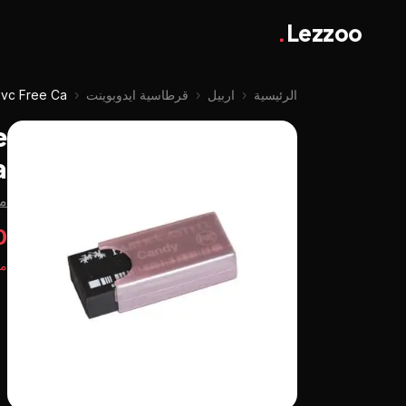
.
Lezzoo
الرئيسية
‹
اربيل
‹
قرطاسية ايدوبوينت
‹
Pvc Free Ca
e
a
من
50
مت