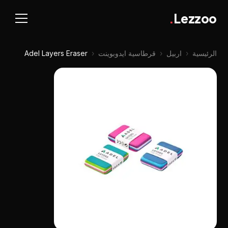
.
Lezzoo
الرئيسية
‹
اربيل
‹
قرطاسية ايدوبوينت
‹
Adel Layers Eraser