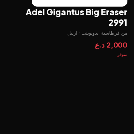
Adel Gigantus Big Eraser
2991
من قرطاسية ايدوبوينت
·
اربيل
2,000 د.ع
متوفر