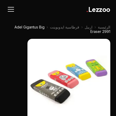
.
Lezzoo
الرئيسية
‹
اربيل
‹
قرطاسية ايدوبوينت
‹
Adel Gigantus Big
Eraser 2991