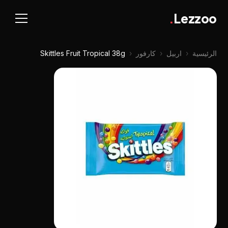
.
Lezzoo
الرئيسية
‹
اربيل
‹
كارفور
‹
Skittles Fruit Tropical 38g