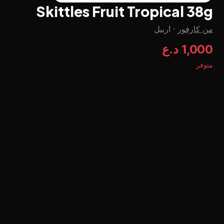
Skittles Fruit Tropical 38g
من كارفور
·
اربيل
1,000 د.ع
متوفر