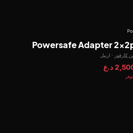
Po
Powersafe Adapter 2x2
 كارفور
·
اربيل
2,5 د.ع
وفر