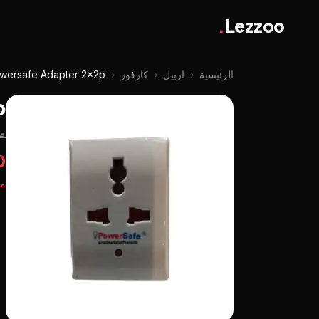
.
Lezzoo
الرئيسية
‹
اربيل
‹
كارفور
‹
wersafe Adapter 2x2p
p
من
00
مت