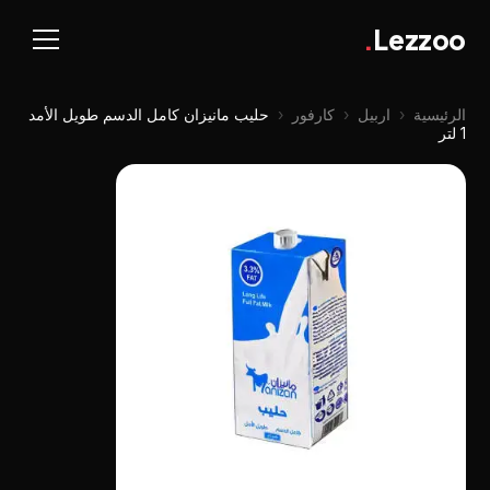
.
Lezzoo
الرئيسية
‹
اربيل
‹
كارفور
‹
حليب مانيزان كامل الدسم طويل الأمد
1 لتر