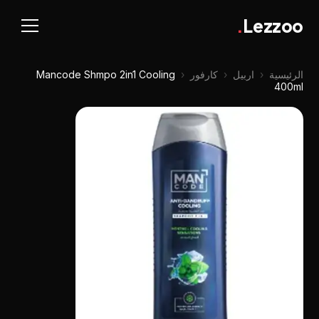
.
Lezzoo
الرئيسية
‹
اربيل
‹
كارفور
‹
Mancode Shmpo 2in1 Cooling
400ml