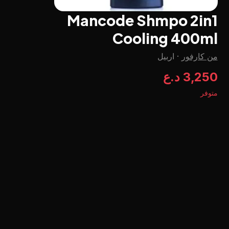
Mancode Shmpo 2in1
Cooling 400ml
من كارفور
·
اربيل
3,250 د.ع
متوفر