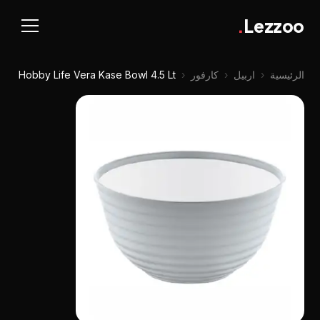
.
Lezzoo
الرئيسية
‹
اربيل
‹
كارفور
‹
Hobby Life Vera Kase Bowl 4.5 Lt