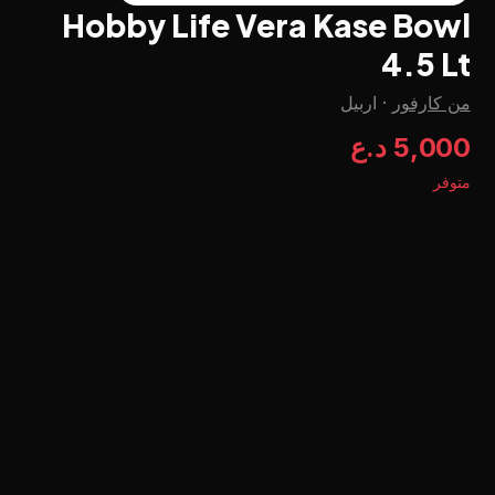
Hobby Life Vera Kase Bowl
4.5 Lt
من كارفور
·
اربيل
5,000 د.ع
متوفر