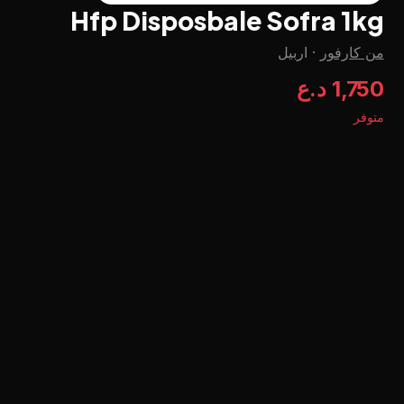
Hfp Disposbale Sofra 1kg
من كارفور
·
اربيل
1,750 د.ع
متوفر