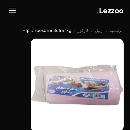
.
Lezzoo
الرئيسية
‹
اربيل
‹
كارفور
‹
Hfp Disposbale Sofra 1kg