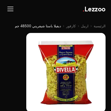
.
Lezzoo
الرئيسية
‹
اربيل
‹
كارفور
‹
ديفيلا باستا شيفريني 48500 جم