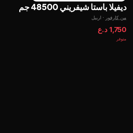
ديفيلا باستا شيفريني 48500 جم
من كارفور
·
اربيل
1,750 د.ع
متوفر