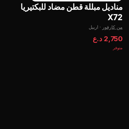
مناديل مبللة قطن مضاد للبكتيريا
X72
من كارفور
·
اربيل
2,750 د.ع
متوفر