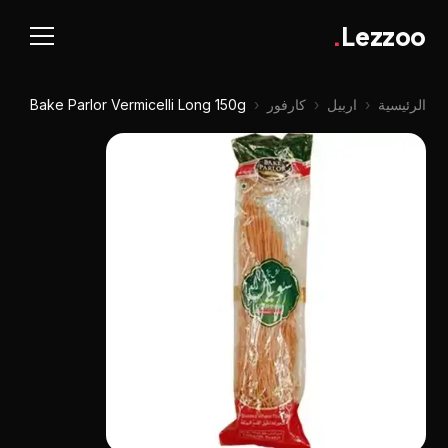
.
Lezzoo
الرئيسية
‹
اربيل
‹
كارفور
‹
Bake Parlor Vermicelli Long 150g