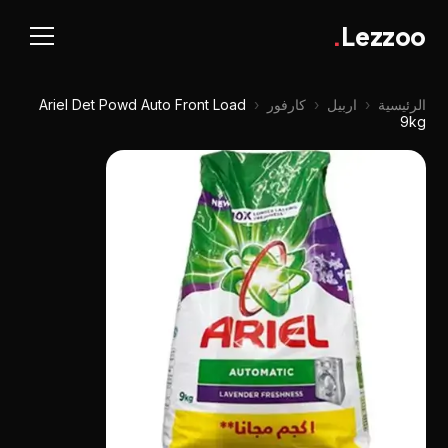
.
Lezzoo
الرئيسية
‹
اربيل
‹
كارفور
‹
Ariel Det Powd Auto Front Load
9kg