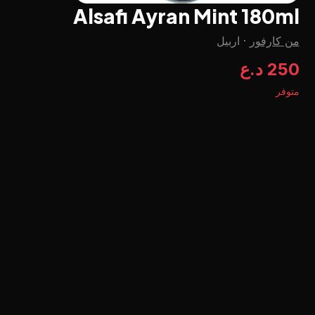
Alsafi Ayran Mint 180ml
من كارفور
·
اربيل
250 د.ع
متوفر