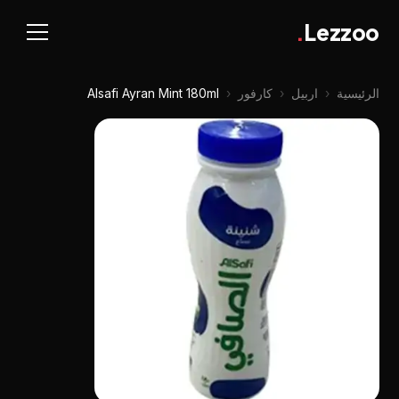
.
Lezzoo
الرئيسية
‹
اربيل
‹
كارفور
‹
Alsafi Ayran Mint 180ml