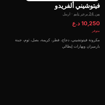
فيتوشيني ألفريدو
من 24 برجر تايم
·
اربيل
10,250 د.ع
متوفر
مكرونة فيتوتشيني، دجاج، فطر، كريمة، بصل، ثوم، جبنة
بارميزان وبهارات إيطالي