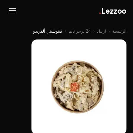
.
Lezzoo
الرئيسية
‹
اربيل
‹
24 برجر تايم
‹
فيتوشيني ألفريدو