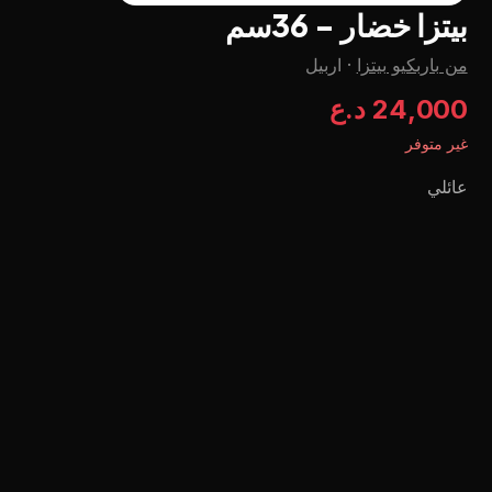
بيتزا خضار - 36سم
من باربكيو بيتزا
·
اربيل
24,000 د.ع
غير متوفر
عائلي