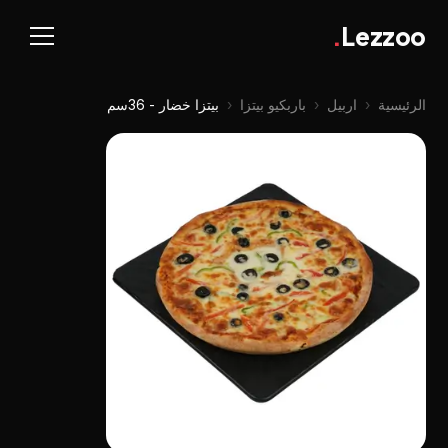
.
Lezzoo
الرئيسية
‹
اربيل
‹
باربكيو بيتزا
‹
بيتزا خضار - 36سم