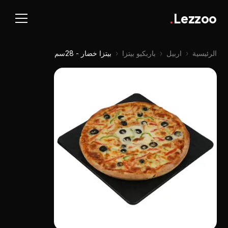
.
Lezzoo
الرئيسية
‹
اربيل
‹
باربكيو بيتزا
‹
بيتزا خضار - 28سم