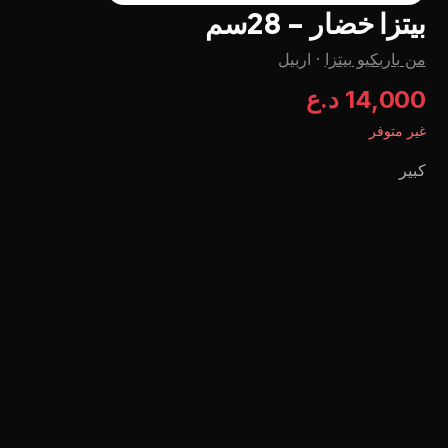
بيتزا خضار - 28سم
من باربكيو بيتزا
·
اربيل
14,000 د.ع
غير متوفر
کبیر