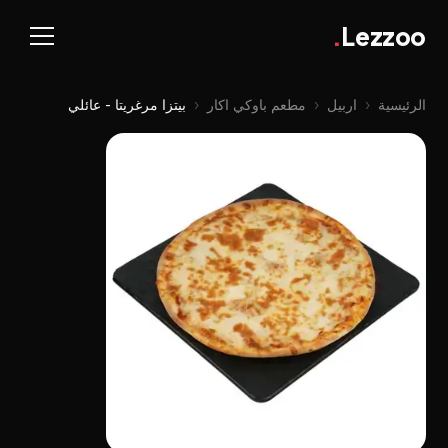
.
Lezzoo
الرئيسية
‹
اربيل
‹
مطعم باوكي اكار
‹
بيتزا مرغريتا - عائلي