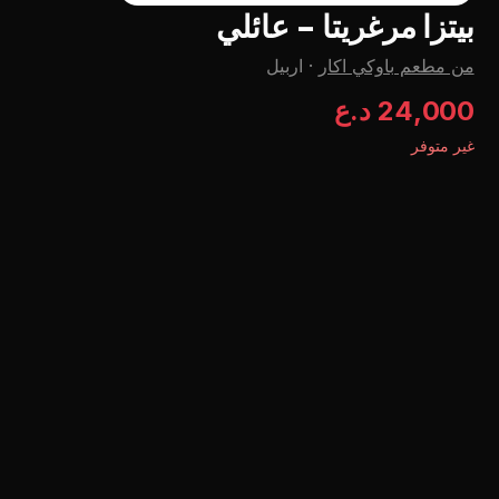
بيتزا مرغريتا - عائلي
من مطعم باوكي اكار
·
اربيل
24,000 د.ع
غير متوفر