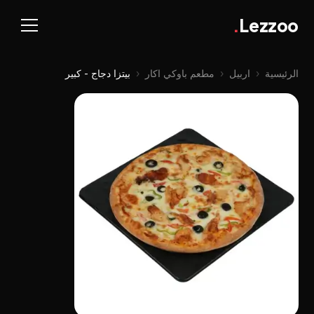
.
Lezzoo
الرئيسية
‹
اربيل
‹
مطعم باوكي اكار
‹
بيتزا دجاج - کبیر