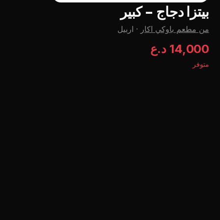
بيتزا دجاج - کبیر
من مطعم باوكي اكار
·
اربيل
14,000 د.ع
متوفر