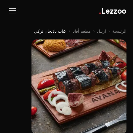
.
Lezzoo
الرئيسية
‹
اربيل
‹
مطعم أفانا
‹
كباب باذنجان ترکي