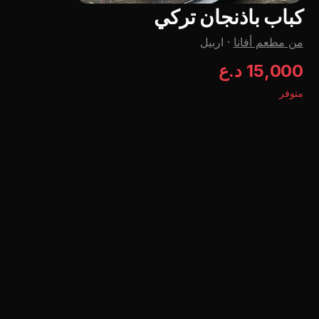
كباب باذنجان ترکي
من مطعم أفانا
·
اربيل
15,000 د.ع
متوفر