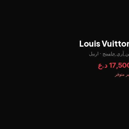
Louis Vuitto
 آري جامينج
·
اربيل
17,5 د.ع
ر متوفر