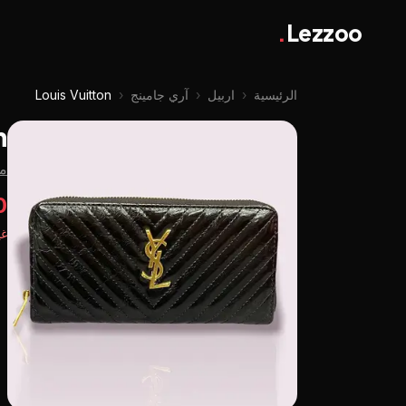
.
Lezzoo
الرئيسية
‹
اربيل
‹
آري جامينج
‹
Louis Vuitton
n
من
00
غي