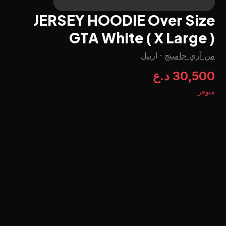
JERSEY HOODIE Over Size
GTA White ( X Large )
من آري جامينج
·
اربيل
30,500 د.ع
متوفر