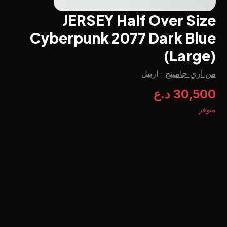
JERSEY Half Over Size
Cyberpunk 2077 Dark Blue
(Large)
من آري جامينج
·
اربيل
30,500 د.ع
متوفر