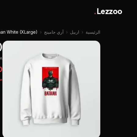
.
Lezzoo
الرئيسية
‹
اربيل
‹
آري جامينج
‹
man White (XLarge)
)
من
0
مت