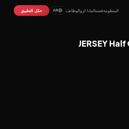
المنظومة
قصتنا
لماذا لزو
الوظائف
حمّل التطبيق
AR
JERSEY Half