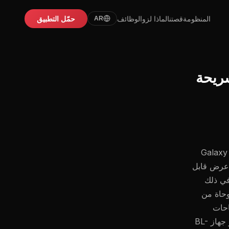
المنظومة
قصتنا
لماذا لزو
الوظائف
حمّل التطبيق
AR
ض «Galaxy Projector BL-
ز العرض الزخرفي هذا مزودًا بـ 12 فيلم عرض قابل
في ذلك
وحاة من
احات
الاسترخاء، حيث يخلق جوًّا مهدئًا وغامرًا لكل من الأطفال والكبار. يتميز جهاز BL-