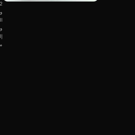
وم
ال
ون
م