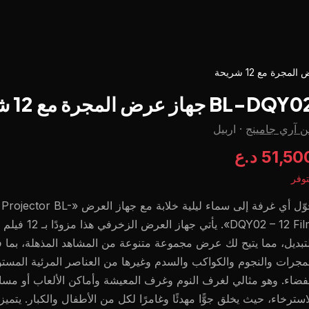
BL-DQY جهاز عرض المجرة مع 12 شريحة
 آري جامينج
·
اربيل
51,5 د.ع
وفر
حوّل أي غرفة إلى سماء ليلية خلابة مع جهاز العر
DQY02 – 12 Film». يأتي جها
تبديل، مما يتيح لك عرض مجموعة متنوعة من المشاهد المذهلة، بما 
مجرات والنجوم والكواكب والسدم وغيرها من العناصر المرئية المست
فضاء. وهو مثالي لغرف النوم وغرف المعيشة وأماكن الألعاب أو مس