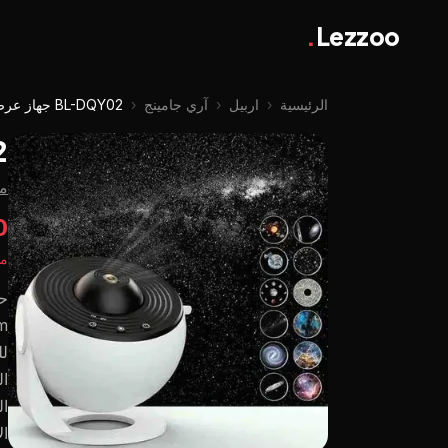
.
Lezzoo
الرئيسية
‹
اربيل
‹
آري جامينج
‹
BL-DQY02 جهاز عرض المجرة مع 12 شريحة
02
من
00
مت
لل
ال
ال