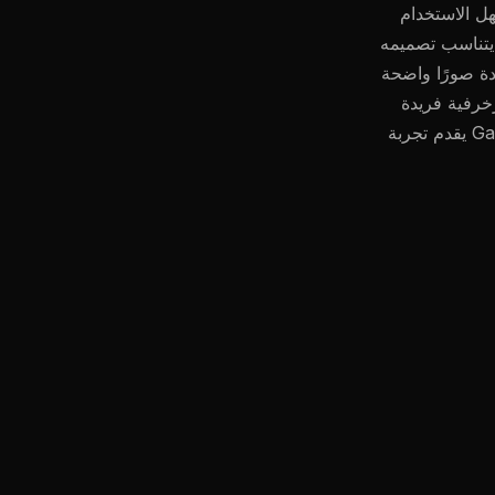
هل الاستخدام
. يتناسب تصميمه
ة صورًا واضحة
خرفية فريدة
إلى غرفتك، فإن جهاز العرض Galaxy Projector BL-DQY02 – 12 Film يقدم تجربة