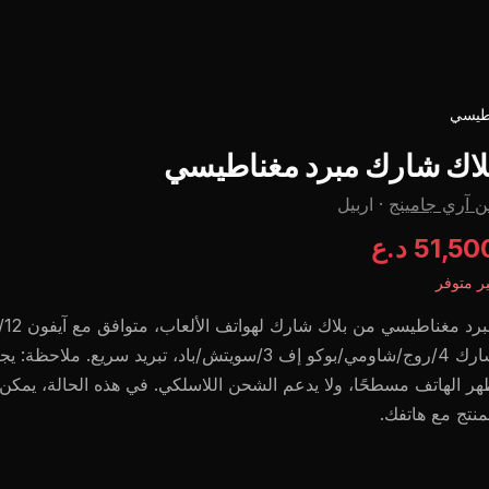
اطيسي
لاك شارك مبرد مغناطيسي
 آري جامينج
·
اربيل
51,5 د.ع
ر متوفر
شارك 4/روج/شاومي/بوكو إف 3/سويتش/باد، تبريد سريع. ملا
ر الهاتف مسطحًا، ولا يدعم الشحن اللاسلكي. في هذه الحالة، يمكن 
منتج مع هاتفك.