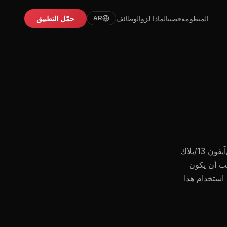
المنظومة
قصتنا
لماذا لزو
الوظائف
حمّل التطبيق
AR
مبرد مغناطيسي من بلاك شارك لهواتف الألعاب، متوافق مع آيفون 12/آيفون 13/بلاك
حظة: يجب أن يكون
استخدام هذا