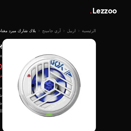
.
Lezzoo
الرئيسية
‹
اربيل
‹
آري جامينج
‹
بلاك شارك مبرد مغن
ب
من
00
غي
ظه
ال