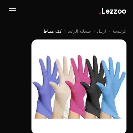
.
Lezzoo
الرئيسية
‹
اربيل
‹
صيدلية الرغيد
‹
كف مطاط