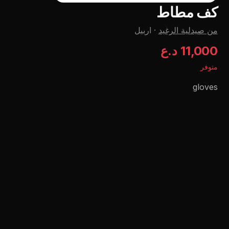
كف مطاط
من صيدلية الرغيد
·
اربيل
11,000 د.ع
متوفر
gloves