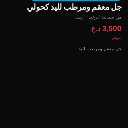
جل معقم ومرطب لليد كحولي
من صيدلية الرغيد
·
اربيل
3,500 د.ع
متوفر
جل معقم ومرطب لليد