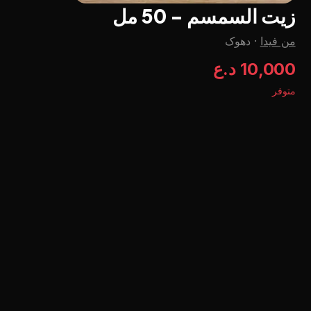
زيت السمسم - 50 مل
من فيدا
·
دهوک
10,000 د.ع
متوفر