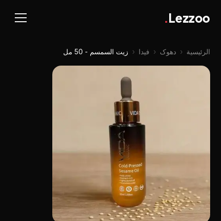
.
Lezzoo
الرئيسية
‹
دهوک
‹
فيدا
‹
زيت السمسم - 50 مل