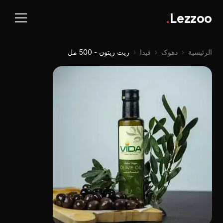
.
Lezzoo
الرئيسية
‹
دهوک
‹
فيدا
‹
زيت زيتون - 500 مل