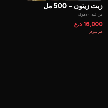
زيت زيتون - 500 مل
من فيدا
·
دهوک
16,000 د.ع
غير متوفر