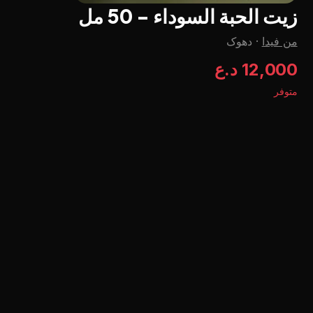
زيت الحبة السوداء - 50 مل
من فيدا
·
دهوک
12,000 د.ع
متوفر