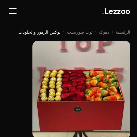
.
Lezzoo
الرئيسية
‹
دهوک
‹
توب فلوریست
‹
بوکس الزهور والحلويات