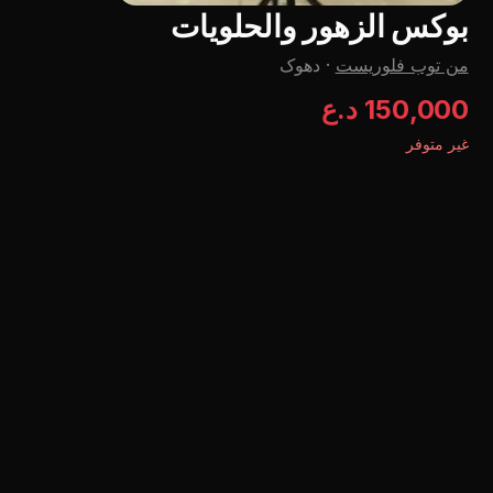
بوکس الزهور والحلويات
من توب فلوریست
·
دهوک
150,000 د.ع
غير متوفر