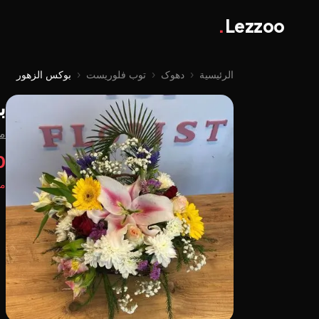
.
Lezzoo
الرئيسية
‹
دهوک
‹
توب فلوریست
‹
بوکس الزهور
ب
م
0
مت