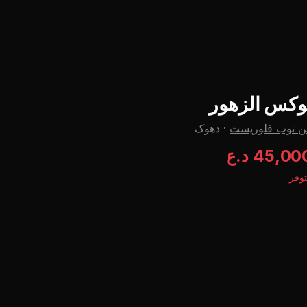
وکس الزهور
ن توب فلوریست
·
دهوک
45,00 د.ع
وفر