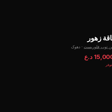
اقة زهور
ن توب فلوریست
·
دهوک
15,00 د.ع
وفر