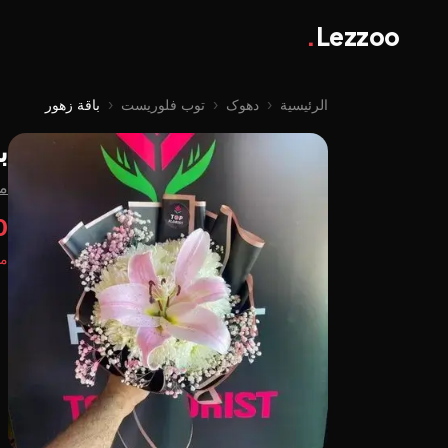
.
Lezzoo
الرئيسية
‹
دهوک
‹
توب فلوریست
‹
باقة زهور
ب
م
0
مت