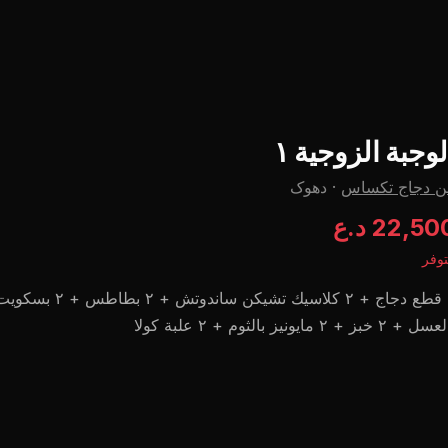
لوجبة الزوجية ١
ن دجاج تكساس
·
دهوک
22,50 د.ع
وفر
٤ قطع دجاج + ٢ كلاسيك تشيكن ساندو
 + ٢ خبز + ٢ مايونيز بالثوم + ٢ علبة كولا