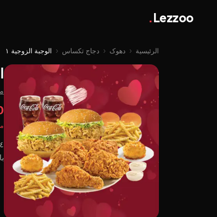
.
Lezzoo
الرئيسية
‹
دهوک
‹
دجاج تكساس
‹
الوجبة الزوجية ١
ا
م
0
مت
بالعسل