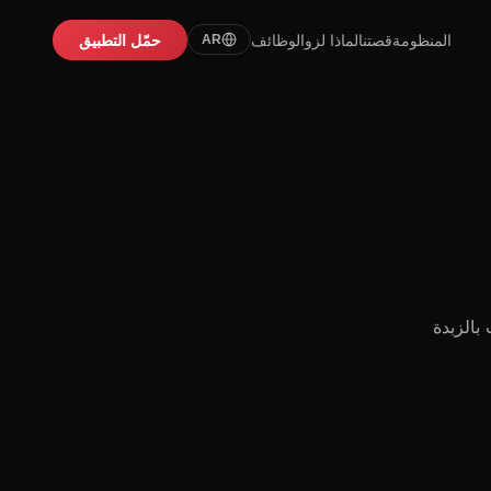
المنظومة
قصتنا
لماذا لزو
الوظائف
حمّل التطبيق
AR
تش + ٢ بطاطس + ٢ بسكويت بالزبدة