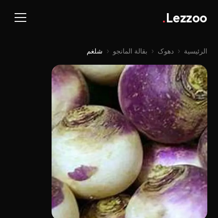
.
Lezzoo
الرئيسية
‹
دهوک
‹
بقالة المانجو
‹
شلغم