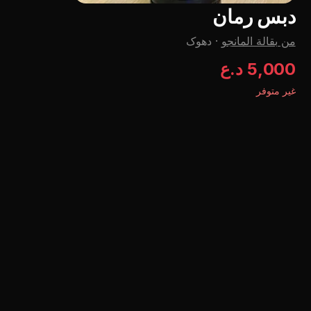
دبس رمان
من بقالة المانجو
·
دهوک
5,000 د.ع
غير متوفر