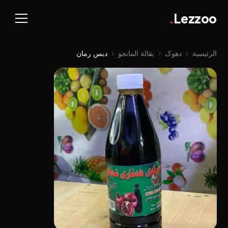
.
Lezzoo
الرئيسية
‹
دهوک
‹
بقالة المانجو
‹
دبس رمان