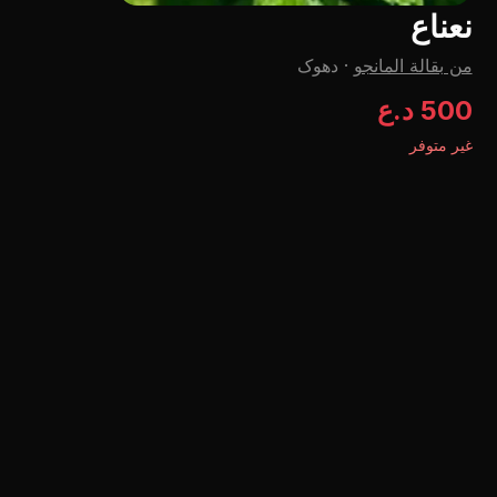
نعناع
من بقالة المانجو
·
دهوک
500 د.ع
غير متوفر