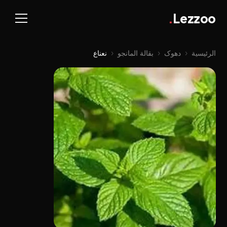
.
Lezzoo
الرئيسية
‹
دهوک
‹
بقالة المانجو
‹
نعناع