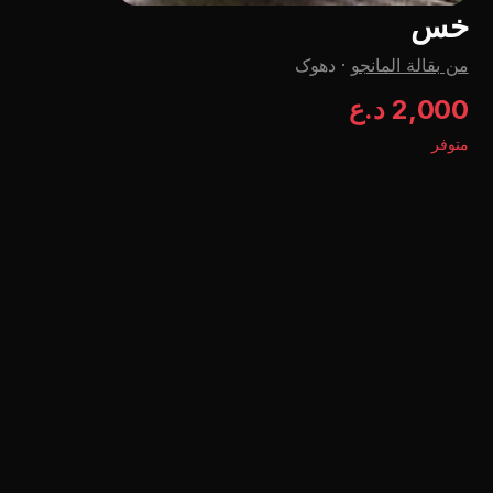
خس
من بقالة المانجو
·
دهوک
2,000 د.ع
متوفر