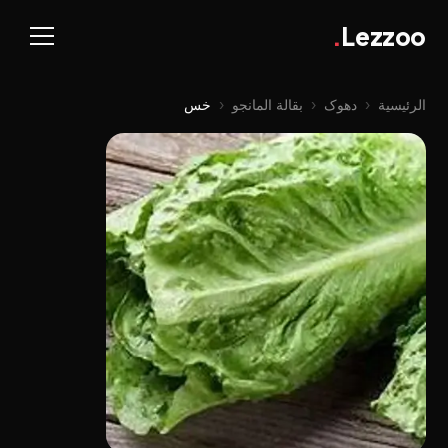
.
Lezzoo
الرئيسية
‹
دهوک
‹
بقالة المانجو
‹
خس