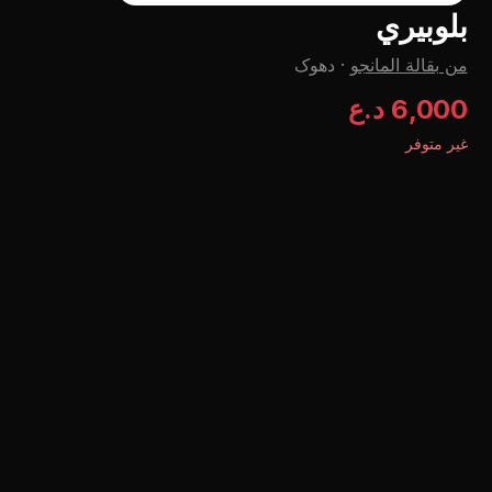
بلوبيري
من بقالة المانجو
·
دهوک
6,000 د.ع
غير متوفر