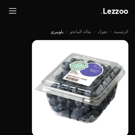
.
Lezzoo
الرئيسية
‹
دهوک
‹
بقالة المانجو
‹
بلوبيري