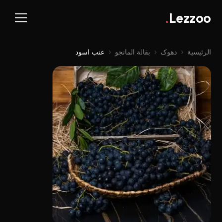
.
Lezzoo
الرئيسية
‹
دهوک
‹
بقالة المانجو
‹
عنب اسود