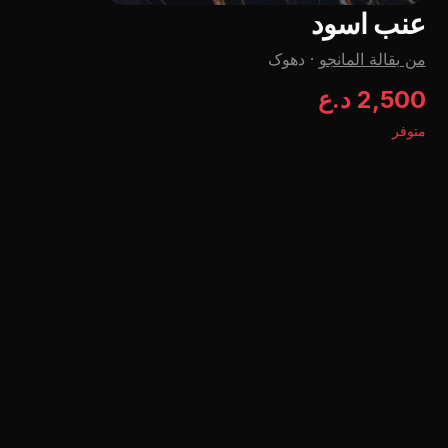
عنب اسود
من بقالة المانجو
·
دهوک
2,500 د.ع
متوفر