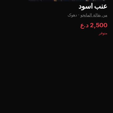
عنب اسود
من بقالة المانجو
·
دهوک
2,500 د.ع
متوفر