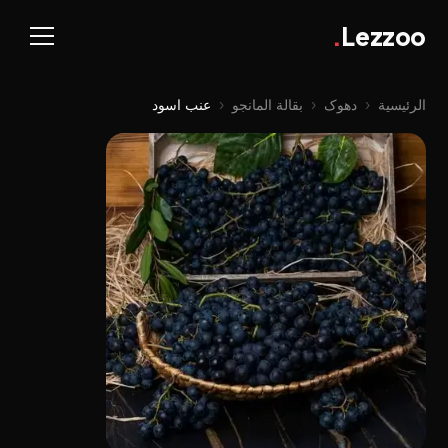
.
Lezzoo
الرئيسية
‹
دهوک
‹
بقالة المانجو
‹
عنب اسود