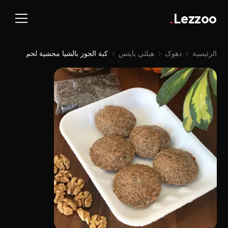
.
Lezzoo
الرئيسية
‹
دهوک
‹
هيلثي بايتس
‹
كبة الجوز بالشيا محشية لحم