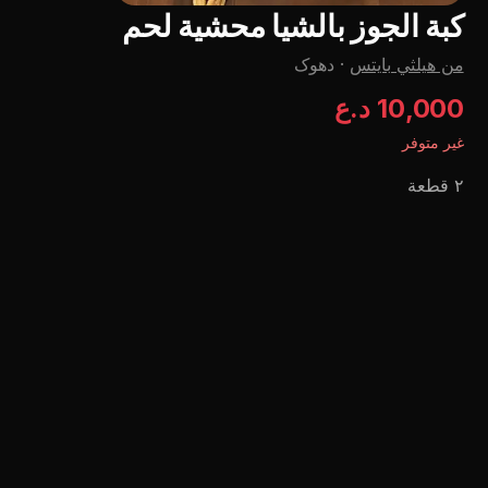
كبة الجوز بالشيا محشية لحم
من هيلثي بايتس
·
دهوک
10,000 د.ع
غير متوفر
٢ قطعة