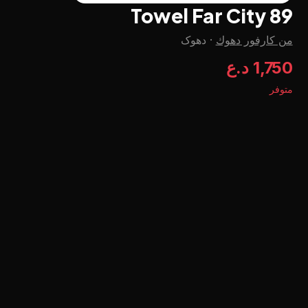
Towel Far City 89
من كارفور دهوك
·
دهوک
1,750 د.ع
متوفر