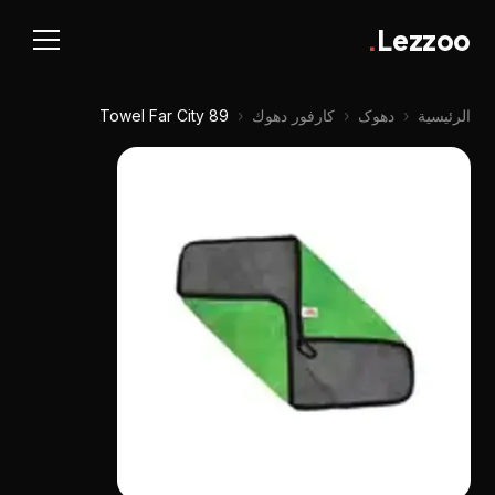
.
Lezzoo
الرئيسية
‹
دهوک
‹
كارفور دهوك
‹
Towel Far City 89