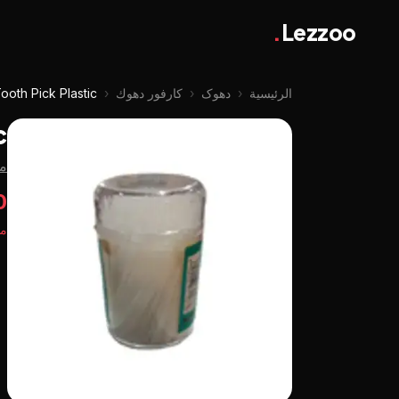
.
Lezzoo
الرئيسية
‹
دهوک
‹
كارفور دهوك
‹
ooth Pick Plastic
c
م
50
مت