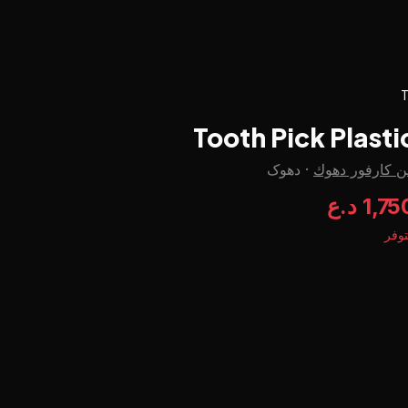
T
Tooth Pick Plasti
ن كارفور دهوك
·
دهوک
1,7 د.ع
وفر