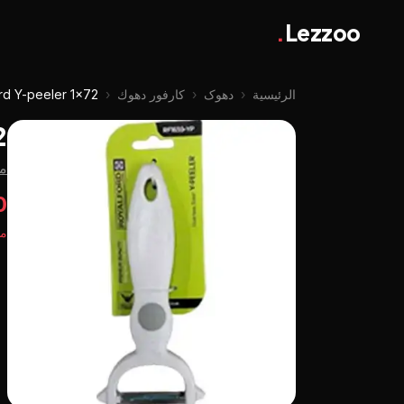
.
Lezzoo
الرئيسية
‹
دهوک
‹
كارفور دهوك
‹
rd Y-peeler 1x72
2
م
00
مت