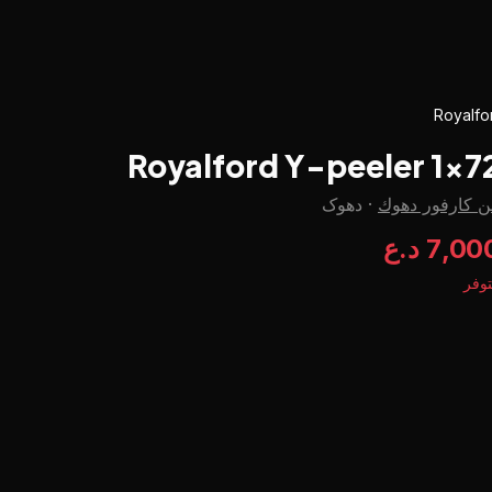
Royalfo
Royalford Y-peeler 1x7
ن كارفور دهوك
·
دهوک
7,0 د.ع
وفر