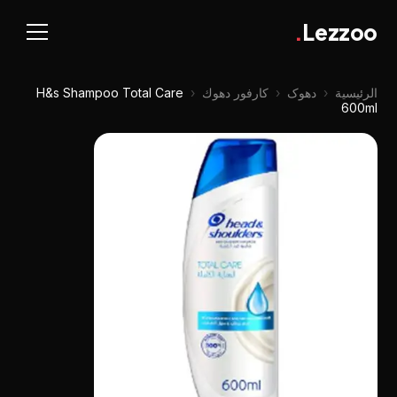
.
Lezzoo
الرئيسية
‹
دهوک
‹
كارفور دهوك
‹
H&s Shampoo Total Care
600ml