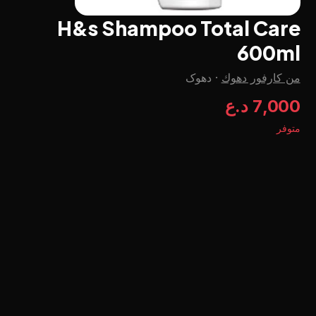
H&s Shampoo Total Care
600ml
من كارفور دهوك
·
دهوک
7,000 د.ع
متوفر