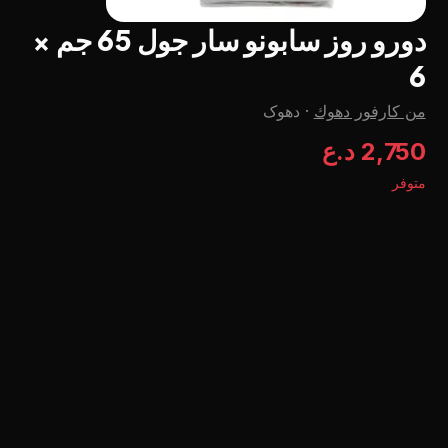
دورو روز سابونو سار جول 65 جم ×
6
من كارفور دهوك
·
دهوک
2,750 د.ع
متوفر