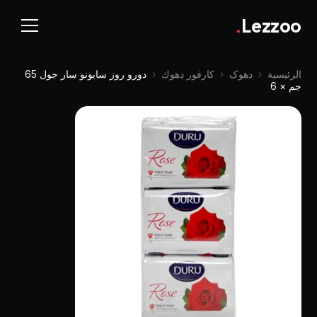
.
Lezzoo
الرئيسية
‹
دهوک
‹
كارفور دهوك
‹
دورو روز سابونو سار جول 65
جم × 6