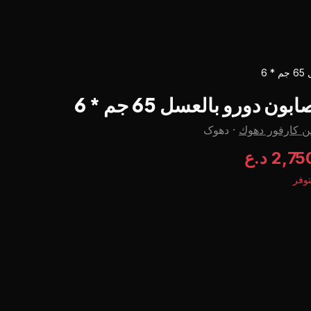
 6
ابون دورو بالعسل 65 جم * 6
ن كارفور دهوك
·
دهوک
2,7 د.ع
وفر