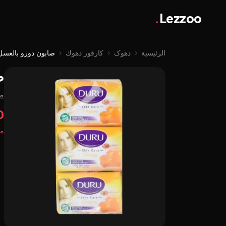
.
Lezzoo
الرئيسية
‹
دهوک
‹
كارفور دهوك
‹
صابون دورو بالعسل 65 جم *
ص
م
50
مت